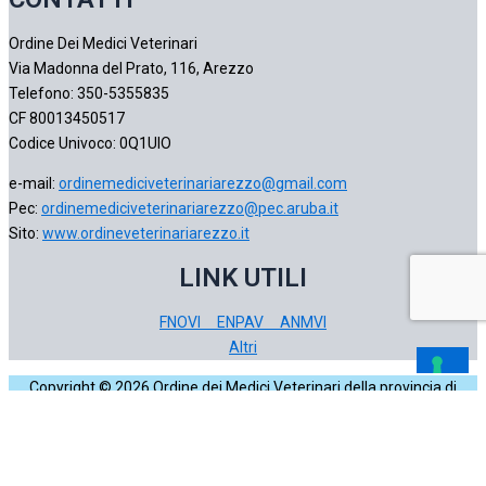
Ordine Dei Medici Veterinari
Via Madonna del Prato, 116, Arezzo
Telefono: 350-5355835
CF 80013450517
Codice Univoco: 0Q1UIO
e-mail:
ordinemediciveterinariarezzo@gmail.com
Pec:
ordinemediciveterinariarezzo@pec.aruba.it
Sito:
www.ordineveterinariarezzo.it
LINK UTILI
FNOVI
ENPAV
ANMVI
Altri
Copyright © 2026 Ordine dei Medici Veterinari della provincia di
Arezzo | Powered by
Puntoweb Arezzo
|
Cookie e Privacy Policy
Aggiungi OMV Arezzo alla tua Homescreen!